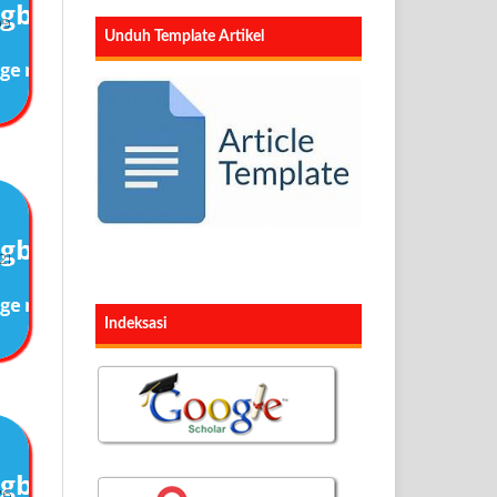
09
Unduh Template Artikel
21
Indeksasi
26