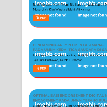
Rinni Wardani, Mely Riyani, Rio Saputra, Nadia Sapitri
Musarofah, Rian Winata Silalahi, Ali Rahman
PDF
PENDAMPINGAN IMPLEMENTASI MANAJE
PADA UMKM KEDAI TIGA SAUDARA DI S
Hari Susanto, Ferri Dwi Saputra, Desti Natalia, Febri Ya
Jaja Dira Pustawan, Taufik Kurahman
PDF
OPTIMALISASI ENDORSEMENT DIGITAL 
ENGAGEMENT PADA UMKM TERANG BULA
Guruh Fajar Alamsyah , Gusti Abdurrahman , Fathur Roz