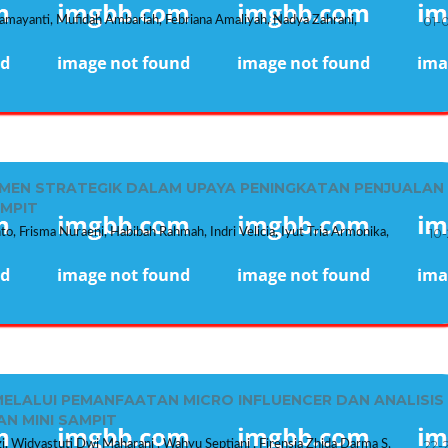
01-
 Damayanti, Mufidah Ambariah, Febriana Amaliyah, Nadya Zahrani,
MEN STRATEGIK DALAM UPAYA PENINGKATAN PENJUALAN
AMPIT
10-
nto, Frisma Nuraeni, Habibah Rahmah, Indri Velicia, Iyut Tria Armonika,
MELALUI PEMANFAATAN MICRO INFLUENCER DAN ANALISIS
N MINI SAMPIT
22-
i, Widyastuti Dwi Maharani , Wahyu Septiani , Firensia Zhida Darma S,