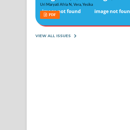
Uri Maryati Afria N, Vera, Yesika
PDF
VIEW ALL ISSUES